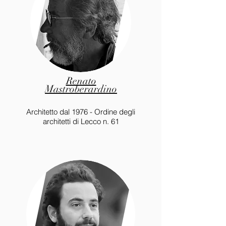
Renato
Mastroberardino
Architetto dal 1976 - Ordine degli
architetti di Lecco n. 61