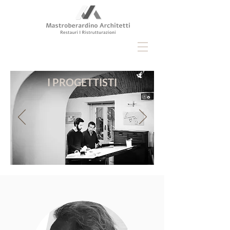
I PROGETTISTI